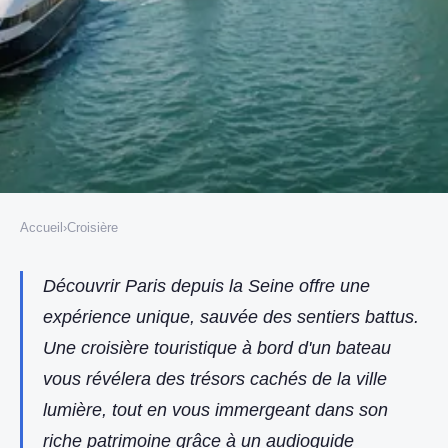
Accueil
›
Croisière
CROISIÈRE
Découverte de paris en croisière
Découvrir Paris depuis la Seine offre une
expérience unique, sauvée des sentiers battus.
avec un audioguide multilingue
Une croisière touristique à bord d'un bateau
included !
vous révélera des trésors cachés de la ville
Fabien
•
19 juin 2025
•
6 min de lecture
lumière, tout en vous immergeant dans son
riche patrimoine grâce à un audioguide