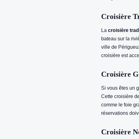
choisir ?
Croisière T
Maxence
•
19 janvier 2022
•
2 min de lecture
La
croisière trad
bateau sur la riv
ville de Périgueu
croisière est acc
Croisière 
Si vous êtes un g
Cette croisière d
comme le foie gra
réservations doive
Croisière N