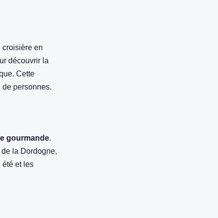
e croisière en
ur découvrir la
ique. Cette
re de personnes.
ère gourmande
.
s de la Dordogne,
 été et les