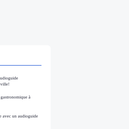
audioguide
ville!
s gastronomique à
re avec un audioguide