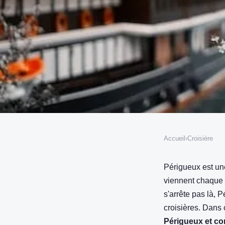
Accueil
›
Croisière
CROISIÈRE
Quels sont les types d
Périgueux est un
viennent chaque a
possibles à Périgueux
s'arrête pas là, 
croisières. Dans c
Périgueux et co