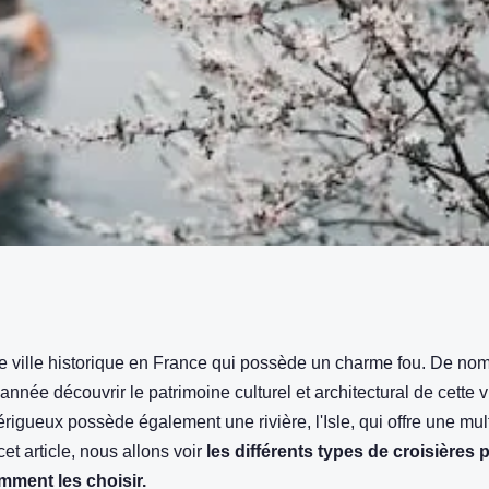
e croisières
e ville historique en France qui possède un charme fou. De nom
nnée découvrir le patrimoine culturel et architectural de cette v
 et comment les
Périgueux possède également une rivière, l'Isle, qui offre une mul
et article, nous allons voir
les différents types de croisières 
mment les choisir.