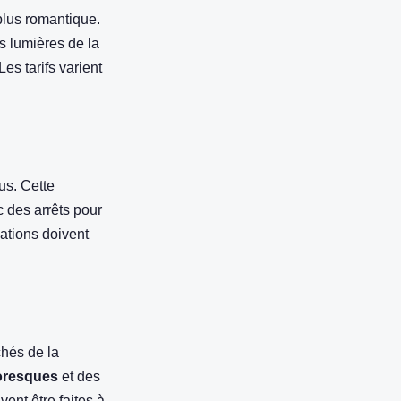
plus romantique.
es lumières de la
es tarifs varient
ous. Cette
c des arrêts pour
ations doivent
chés de la
toresques
et des
vent être faites à