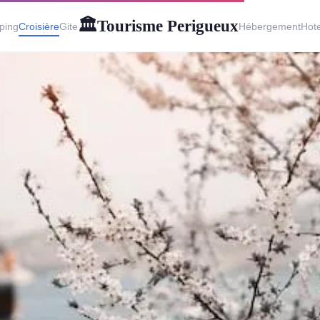
Tourisme Perigueux
🏛
ping
Croisière
Gite
Hébergement
Hote