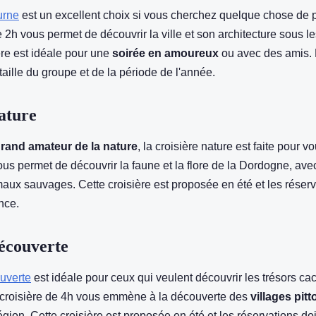
urne
est un excellent choix si vous cherchez quelque chose de 
e 2h vous permet de découvrir la ville et son architecture sous l
ère est idéale pour une
soirée en amoureux
ou avec des amis. L
taille du groupe et de la période de l'année.
ature
rand amateur de la nature
, la croisière nature est faite pour v
ous permet de découvrir la faune et la flore de la Dordogne, ave
aux sauvages. Cette croisière est proposée en été et les réserv
ance.
écouverte
ouverte
est idéale pour ceux qui veulent découvrir les trésors ca
croisière de 4h vous emmène à la découverte des
villages pit
gion. Cette croisière est proposée en été et les réservations doi