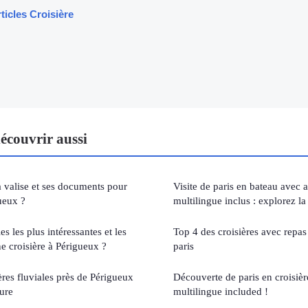
ticles Croisière
écouvrir aussi
 valise et ses documents pour
Visite de paris en bateau avec 
ueux ?
multilingue inclus : explorez la 
es les plus intéressantes et les
Top 4 des croisières avec repa
ne croisière à Périgueux ?
paris
ères fluviales près de Périgueux
Découverte de paris en croisiè
ture
multilingue included !