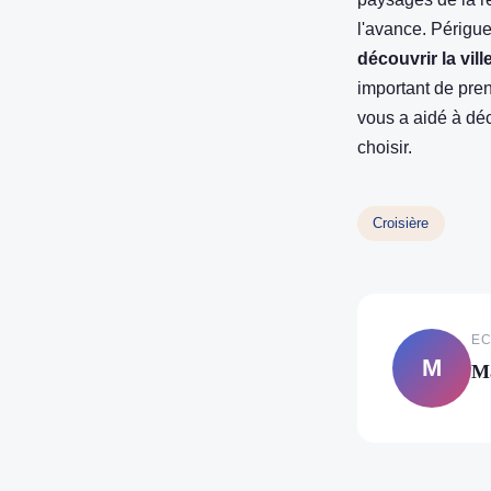
l'avance. Périgue
découvrir la vill
important de pren
vous a aidé à déc
choisir.
Croisière
EC
M
M