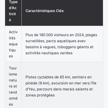
Type
d'Ac
Caractéristiques Clés
tivit
é
Activ
Plus de 180 000 visiteurs en 2024, plages
ités
surveillées, parcs aquatiques avec
aqua
bassins à vagues, toboggans géants et
tiqu
activités nautiques variées
es
Tour
isme
Pistes cyclables de 65 km, sentiers en
natu
pinède (8 km), excursion en mer vers l'île
re et
d'Yeu, parcours dans marais salants et
rand
zones protégées
onné
es