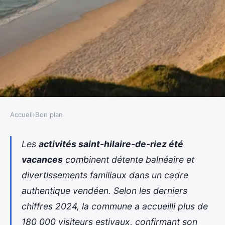
Accueil
›
Bon plan
BON PLAN
Les meilleures activités à faire à
Les
activités saint-hilaire-de-riez été
vacances
combinent détente balnéaire et
saint-hilaire-de-riez pendant les
divertissements familiaux dans un cadre
vacances d'été
authentique vendéen. Selon les derniers
Fabien
•
1 mai 2026
•
14 min de lecture
chiffres 2024, la commune a accueilli plus de
180 000 visiteurs estivaux, confirmant son