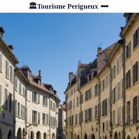
Tourisme Perigueux
🏛