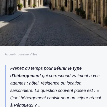
Accueil
›
Tourisme Villes
TOURISME VILLES
les meilleures astuces pour
Prenez du temps pour
définir le type
d'hébergement
qui correspond vraiment à vos
choisir un hébergement à
attentes : hôtel, résidence ou location
périgueux selon votre budget
saisonnière. La question souvent posée est : «
Fabien
•
3 juillet 2025
•
6 min de lecture
Quel hébergement choisir pour un séjour réussi
à Périgueux ? »